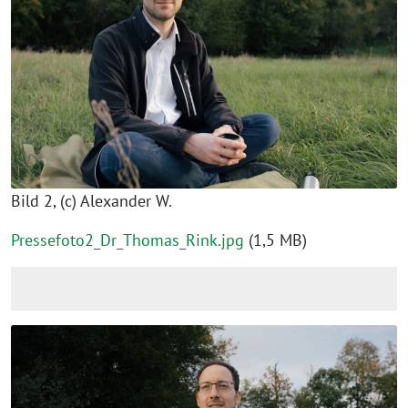
Bild 2, (c) Alexander W.
Pressefoto2_Dr_Thomas_Rink.jpg
(1,5 MB)