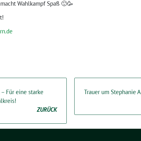
So macht Wahlkampf Spaß 🙂🥳
t!
rn.de
 – Für eine starke
Trauer um Stephanie A
lkreis!
ZURÜCK